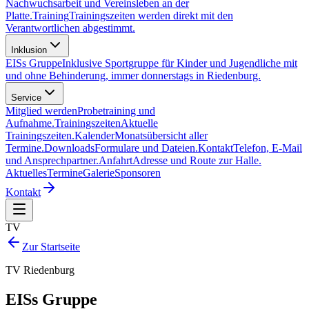
Nachwuchsarbeit und Vereinsleben an der
Platte.
Training
Trainingszeiten werden direkt mit den
Verantwortlichen abgestimmt.
Inklusion
EISs Gruppe
Inklusive Sportgruppe für Kinder und Jugendliche mit
und ohne Behinderung, immer donnerstags in Riedenburg.
Service
Mitglied werden
Probetraining und
Aufnahme.
Trainingszeiten
Aktuelle
Trainingszeiten.
Kalender
Monatsübersicht aller
Termine.
Downloads
Formulare und Dateien.
Kontakt
Telefon, E-Mail
und Ansprechpartner.
Anfahrt
Adresse und Route zur Halle.
Aktuelles
Termine
Galerie
Sponsoren
Kontakt
TV
Zur Startseite
TV Riedenburg
EISs Gruppe