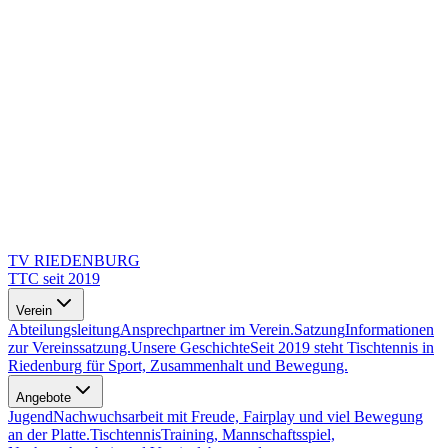
TV RIEDENBURG
TTC seit 2019
Verein
Abteilungsleitung
Ansprechpartner im Verein.
Satzung
Informationen
zur Vereinssatzung.
Unsere Geschichte
Seit 2019 steht Tischtennis in
Riedenburg für Sport, Zusammenhalt und Bewegung.
Angebote
Jugend
Nachwuchsarbeit mit Freude, Fairplay und viel Bewegung
an der Platte.
Tischtennis
Training, Mannschaftsspiel,