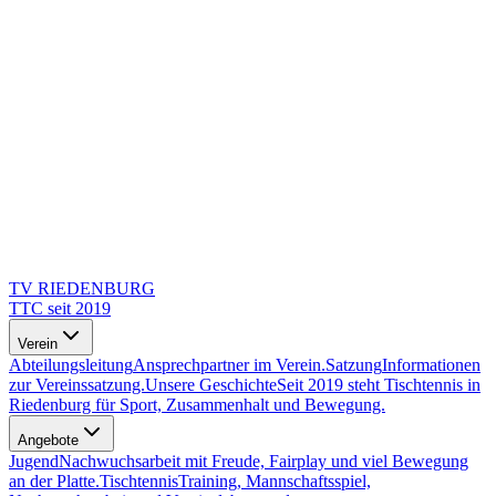
TV RIEDENBURG
TTC seit 2019
Verein
Abteilungsleitung
Ansprechpartner im Verein.
Satzung
Informationen
zur Vereinssatzung.
Unsere Geschichte
Seit 2019 steht Tischtennis in
Riedenburg für Sport, Zusammenhalt und Bewegung.
Angebote
Jugend
Nachwuchsarbeit mit Freude, Fairplay und viel Bewegung
an der Platte.
Tischtennis
Training, Mannschaftsspiel,