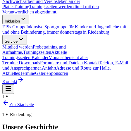
Nachwuchsarbeit und Vereinsleben an der
Platte.
Training
Trainingszeiten werden direkt mit den
Verantwortlichen abgestimmt.
Inklusion
EISs Gruppe
Inklusive Sportgruppe für Kinder und Jugendliche mit
und ohne Behinderung, immer donnerstags in Riedenburg.
Service
Mitglied werden
Probetraining und
Aufnahme.
Trainingszeiten
Aktuelle
Trainingszeiten.
Kalender
Monatsübersicht aller
Termine.
Downloads
Formulare und Dateien.
Kontakt
Telefon, E-Mail
und Ansprechpartner.
Anfahrt
Adresse und Route zur Halle.
Aktuelles
Termine
Galerie
Sponsoren
Kontakt
TV
Zur Startseite
TV Riedenburg
Unsere Geschichte