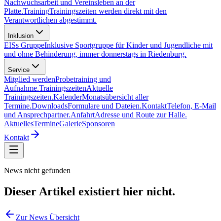
Nachwuchsarbeit und Vereinsleben an der
Platte.
Training
Trainingszeiten werden direkt mit den
Verantwortlichen abgestimmt.
Inklusion
EISs Gruppe
Inklusive Sportgruppe für Kinder und Jugendliche mit
und ohne Behinderung, immer donnerstags in Riedenburg.
Service
Mitglied werden
Probetraining und
Aufnahme.
Trainingszeiten
Aktuelle
Trainingszeiten.
Kalender
Monatsübersicht aller
Termine.
Downloads
Formulare und Dateien.
Kontakt
Telefon, E-Mail
und Ansprechpartner.
Anfahrt
Adresse und Route zur Halle.
Aktuelles
Termine
Galerie
Sponsoren
Kontakt
News nicht gefunden
Dieser Artikel existiert hier nicht.
Zur News Übersicht